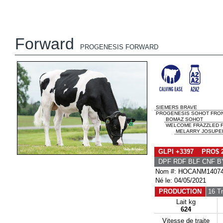
Forward
PROGENESIS FORWARD
SIEMERS BRAVE
PROGENESIS SOHOT FRON
BOMAZ SOHOT
WELCOME FRAZZLED F
MELARRY JOSUPE
GLPI +3397 PRO$ 
DPF RDF BLF CNF B
Nom #: HOCANM1407
Né le: 04/05/2021
PRODUCTION
16 T
Lait kg
624
Vitesse de traite