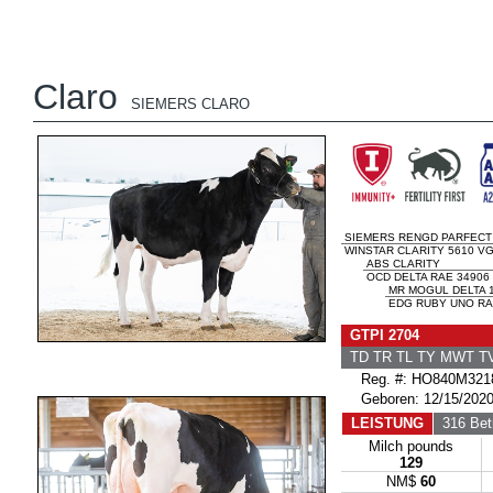
Claro
SIEMERS CLARO
SIEMERS RENGD PARFECT
WINSTAR CLARITY 5610 VG
ABS CLARITY
OCD DELTA RAE 34906
MR MOGUL DELTA 
EDG RUBY UNO RA
GTPI 2704
TD TR TL TY MWT 
Reg. #: HO840M321
Geboren: 12/15/202
LEISTUNG
316 Betr
Milch pounds
129
NM$
60