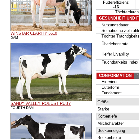
Futtereffizienz
-16
Töchterdurc
GESUNDHEIT UND 
Nutzungsdauer
Somatische Zellzahl
WINSTAR CLARITY 5610
Töchter Trächtigkeits
DAM
Überlebensrate
Heifer Livability
Fruchtbarkeits Index
CONFORMATION
12
Exterieur
Euterform
Fundament
Größe
SANDY-VALLEY ROBUST RUBY
FOURTH DAM
Stärke
Körpertiefe
Milchcharakter
Beckenneigung
Beckenbreite