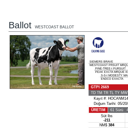
Ballot
WESTCOAST BALLOT
SIEMERS BRAVE
WESTCOAST PRSUIT MRQUE
PINE-TREE-I PURSUIT
PEAK EXCTA MRQUE 81
S-S-I MODESTY M
ENDCO EXACTA
GTPI 2669
TD TM TR TL TY MW
Kayıt #: HOCANM14
Doğum Tarihi: 05/20
ÜRETIM
61 Sürü
40
Süt lbs
-211
NM$
384