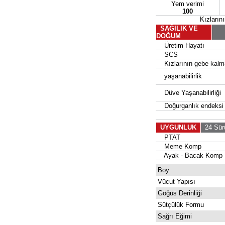
Yem verimi
100
Kızları
SAĞILIK VE
DOĞUM
Üretim Hayatı
SCS
Kızlarının gebe kalma
yaşanabilirlik
Düve Yaşanabilirliği
Doğurganlık endeksi
UYGUNLUK
24 Sür
PTAT
Meme Komp
Ayak - Bacak Komp
Boy
Vücut Yapısı
Göğüs Derinliği
Sütçülük Formu
Sağrı Eğimi