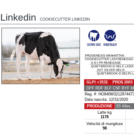
Linkedin
COOKIECUTTER LINKEDIN
PROGENESIS MANHATTAN
COOKIECUTTER LADYRENEGAD G
S-S-I PR RENEGADE
QUIET-BROOK-D HELX LADIX
AOT SILVER HELIX
QUIET-BROOK-D DELTA L
GLPI +3532 PRO$ 2003
DPF RDF BLF CNF BYF 
Reg. #: HO840M321287447
Data nascita: 12/31/2020
PRODUZIONE
83 Allev.
1
Latte kg
1178
Velocità di mungitura
98