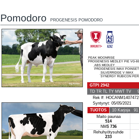
Pomodoro
PROGENESIS POMODORO
PEAK MOONRISE
PROGENESIS MEDLEY PIE VG-88
ABS MEDLEY
PROGENESIS IMAX POINSETT
SILVERRIDGE V IMAX
SYNERGY RUBICON PERF
GTPI 2942
TD TR TL TY MWT TV 9
Rek #: HOCANM1407472
Syntynyt: 05/05/2021
TUOTOS
10 Karjoja
91 
Maito paunaa
514
NM$
736
Rehuhyötysuhde
233