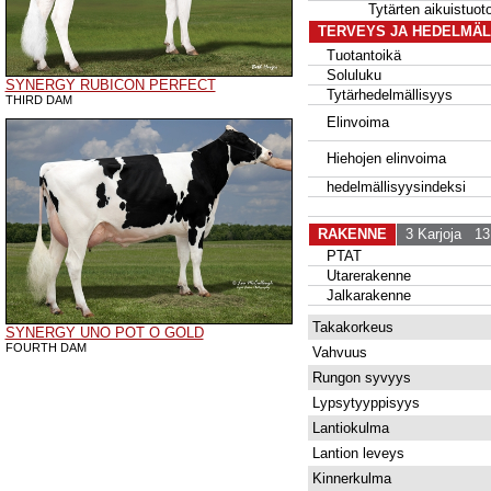
Tytärten aikuistu
TERVEYS JA HEDELMÄL
Tuotantoikä
Soluluku
SYNERGY RUBICON PERFECT
Tytärhedelmällisyys
THIRD DAM
Elinvoima
Hiehojen elinvoima
hedelmällisyysindeksi
RAKENNE
3 Karjoja
13 
PTAT
Utarerakenne
Jalkarakenne
Takakorkeus
SYNERGY UNO POT O GOLD
FOURTH DAM
Vahvuus
Rungon syvyys
Lypsytyyppisyys
Lantiokulma
Lantion leveys
Kinnerkulma