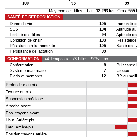
100
93
99
Moyenne des filles Lait
12,293 kg
Gras
555 
SANTÉ ET REPRODUCTION
Durée de vie
105
Immunité de
SCS
104
Aptitude au 
Fertilité des filles
94
Aptitude des 
Condition de chair
103
Résistance a
Résistance à la mammite
105
Santé des 
Persistance de lactation
99
CONFORMATION
44 Troupeaux
78 Filles
90% Fiab
Conformation
8
Puissance la
Système mammaire
7
Croupe
Pieds et membres
12
BP ou meill
Profondeur du pis
Texture du pis
Suspension médiane
Attache avant
Pos. trayons avant
Haut. Arrière-pis
Larg. Arrière-pis
Position trayons arrière