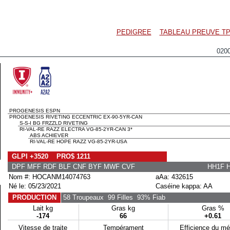
PEDIGREE
TABLEAU PREUVE TP
020
PROGENESIS ESPN
PROGENESIS RIVETING ECCENTRIC EX-90-5YR-CAN
S-S-I BG FRZZLD RIVETING
RI-VAL-RE RAZZ ELECTRA VG-85-2YR-CAN 3*
ABS ACHIEVER
RI-VAL-RE HOPE RAZZ VG-85-2YR-USA
GLPI +3520 PRO$ 1211
DPF MFF RDF BLF CNF BYF MWF CVF
HH1F 
Nom #: HOCANM14074763
aAa: 432615
Né le: 05/23/2021
Caséine kappa: AA
PRODUCTION
58 Troupeaux
99 Filles
93% Fiab
Lait kg
Gras kg
Gras %
-174
66
+0.61
Vitesse de traite
Tempérament
Efficience du m