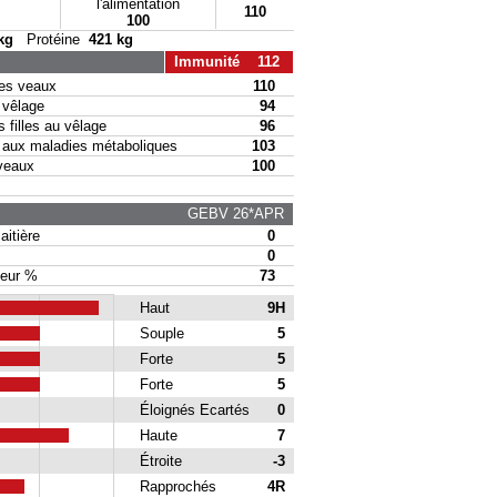
l'alimentation
110
100
kg
Protéine
421 kg
Immunité 112
s veaux
110
vêlage
94
filles au vêlage
96
ux maladies métaboliques
103
veaux
100
GEBV 26*APR
itière
0
0
eur %
73
Haut
9H
Souple
5
Forte
5
Forte
5
Éloignés Ecartés
0
Haute
7
Étroite
-3
Rapprochés
4R