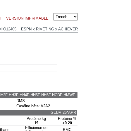
I
VERSION IMPRIMABLE
0HO12405 ESPN x RIVETING x ACHIEVER
HH2F HH3F HH4F HH5F HH6F HCDF HMWF
DMS:
Caséine bêta: A2A2
GEBV 26*APR
Protéine kg
Protéine %
19
+0.20
Efficience de
éthane
BMC