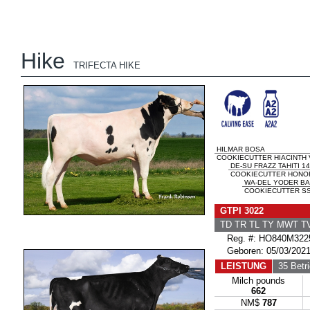
Hike
TRIFECTA HIKE
HILMAR BOSA
COOKIECUTTER HIACINTH 
DE-SU FRAZZ TAHITI 1
COOKIECUTTER HONORI
WA-DEL YODER B
COOKIECUTTER SS
GTPI 3022
TD TR TL TY MWT 
Reg. #: HO840M322
Geboren: 05/03/202
LEISTUNG
35 Betri
Milch pounds
662
NM$
787