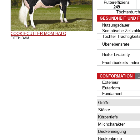
Futtereffizienz
249
Töchterdurc
GESUNDHEIT UND 
Nutzungsdauer
Somatische Zellzahl
COOKIECUTTER MOM HALO
Töchter Trächtigkeits
FIFTH DAM
Überlebensrate
Heifer Livability
Fruchtbarkeits Index
CONFORMATION
18
Exterieur
Euterform
Fundament
Größe
Stärke
Körpertiefe
Milchcharakter
Beckenneigung
Beckenbreite