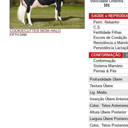
Velocidade Ordenha
101
SAÚDE e REPRODU
Perm. Rebanho
C.S.
COOKIECUTTER MOM HALO
Fertilidade Filhas
FIFTH DAM
Escore de Condição 
Resistência a Mamit
Persistência Lactaç
CONFORMAÇÃO
18
Conformação
Sistema Mamário
Pernas & Pés
Profundidade Úbere
Textura Úbere
Lig. Médio
Inserção Úbere Anterio
Coloc. Tetos Anteriore
Altura Úbere Posterior
Largura Úbere Posterio
Coloc. Tetos Posterior