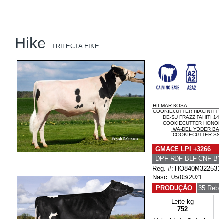
Hike
TRIFECTA HIKE
HILMAR BOSA
COOKIECUTTER HIACINTH 
DE-SU FRAZZ TAHITI 1
COOKIECUTTER HONORI
WA-DEL YODER B
COOKIECUTTER SS
GMACE LPI +3266 
DPF RDF BLF CNF B
Reg. #: HO840M32253
Nasc: 05/03/2021
PRODUÇÃO
35 Reb
Leite kg
752