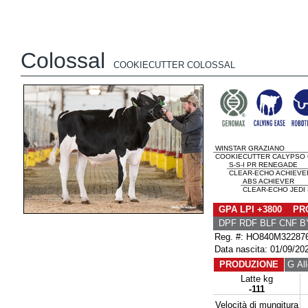
Colossal
COOKIECUTTER COLOSSAL
WINSTAR GRAZIANO
COOKIECUTTER CALYPSO 
S-S-I PR RENEGADE
CLEAR-ECHO ACHIEVER
ABS ACHIEVER
CLEAR-ECHO JEDI 
GPA LPI +3800 PRO
DPF RDF BLF CNF B
Reg. #: HO840M32287
Data nascita: 01/09/20
PRODUZIONE
G All
Latte kg
-111
Velocità di mungitura