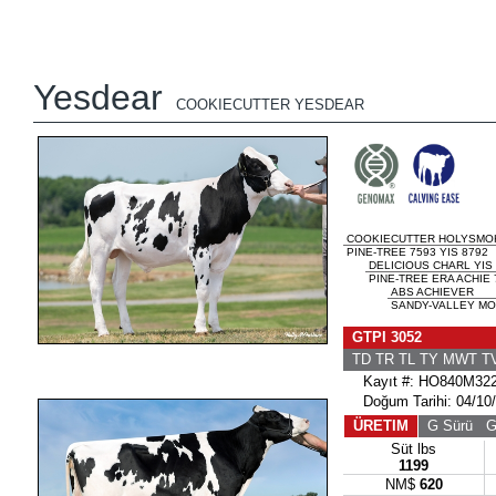
Yesdear
COOKIECUTTER YESDEAR
COOKIECUTTER HOLYSMO
PINE-TREE 7593 YIS 8792
DELICIOUS CHARL YIS
PINE-TREE ERA ACHIE 
ABS ACHIEVER
SANDY-VALLEY MO
GTPI 3052
TD TR TL TY MWT 
Kayıt #: HO840M322
Doğum Tarihi: 04/10
ÜRETIM
G Sürü
G 
Süt lbs
1199
NM$
620