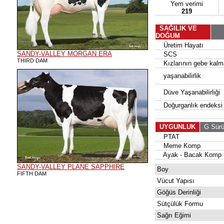
Yem verimi
219
SAĞILIK VE
DOĞUM
Üretim Hayatı
SANDY-VALLEY MORGAN ERA
SCS
THIRD DAM
Kızlarının gebe kalma
yaşanabilirlik
Düve Yaşanabilirliği
Doğurganlık endeksi
UYGUNLUK
G Sür
PTAT
Meme Komp
Ayak - Bacak Komp
SANDY-VALLEY PLANE SAPPHIRE
Boy
FIFTH DAM
Vücut Yapısı
Göğüs Derinliği
Sütçülük Formu
Sağrı Eğimi