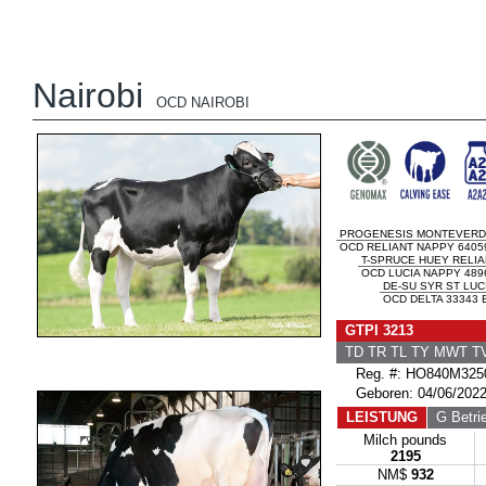
Nairobi
OCD NAIROBI
PROGENESIS MONTEVERD
OCD RELIANT NAPPY 64059
T-SPRUCE HUEY RELIA
OCD LUCIA NAPPY 489
DE-SU SYR ST LUC
OCD DELTA 33343 E
GTPI 3213
TD TR TL TY MWT 
Reg. #: HO840M325
Geboren: 04/06/202
LEISTUNG
G Betri
Milch pounds
2195
NM$
932