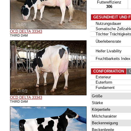
Futtereffizienz
306
GESUNDHEIT UND 
Nutzungsdauer
Somatische Zellzahl
OCD DELTA 33343
Töchter Trächtigkeits
THIRD DAM
Überlebensrate
Heifer Livability
Fruchtbarkeits Index
CONFORMATION
G 
Exterieur
Euterform
Fundament
Größe
OCD DELTA 33343
THIRD DAM
Stärke
Körpertiefe
Milchcharakter
Beckenneigung
Beckenbreite