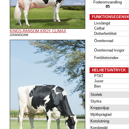
Foderomvandling
85
FUNKTIONSEGENS
Livslängd
Celltal
KINGS-RANSOM KROY CLIMAX
Dotterfertilitet
GRANDDAM
Överlevnad
Överlevnad kvigor
Fertilitetsindex
HELHETSINTRYCK
PTAT
Juver
Ben
Storlek
Styrka
Kroppsdjup
Mjölkpräglad
Korslutning
Korsbredd