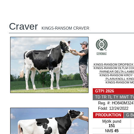
Craver
KINGS-RANSOM CRAVER
KINGS-RANSOM DROPBOX
KINGS-RANSOM DLTLM COC
FARNEAR DELTA-LAMB
KINGS-RANSOM KROY C
PLAIN-KNOLL KIN
KINGS-RANSOM MG 
GTPI 2826
TD TR TL TY MWT 
Reg. #: HO840M324
Född: 12/24/2022
PRODUKTION
G B
Mjölk pund
151
NM$
45