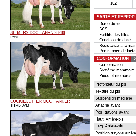
102
SANTÉ ET REPROD
Durée de vie
SCS
SIEMERS DOC HANAN 28286
Fertilité des filles
DAM
Condition de chair
Résistance à la mam
Persistance de lactat
CONFORMATION
G
Conformation
Système mammaire
Pieds et membres
Profondeur du pis
Texture du pis
Suspension médiane
COOKIECUTTER MOG HANKER
Attache avant
THIRD DAM
Pos. trayons avant
Haut. Arrière-pis
Larg. Arrière-pis
Position trayons arrière