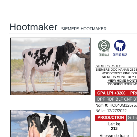
Hootmaker
SIEMERS HOOTMAKER
SIEMERS PARTY
SIEMERS DOC HANAN 2828
WOODCREST KING DO
SIEMERS MONTEREY H
VIEW-HOME MONT
COOKIECUTTER MO
GPA LPI +3266 PRO
DPF RDF BLF CNF B
Nom #: HO840M32575
Né le: 12/27/2022
PRODUCTION
G Tr
Lait kg
213
Vitesse de traite