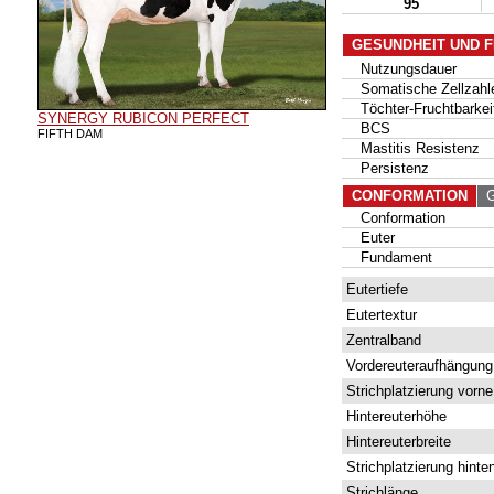
95
GESUNDHEIT UND 
Nutzungsdauer
Somatische Zellzahl
Töchter-Fruchtbarkei
SYNERGY RUBICON PERFECT
BCS
FIFTH DAM
Mastitis Resistenz
Persistenz
CONFORMATION
G 
Conformation
Euter
Fundament
Eutertiefe
Eutertextur
Zentralband
Vordereuteraufhängung
Strichplatzierung vorne
Hintereuterhöhe
Hintereuterbreite
Strichplatzierung hinte
Strichlänge