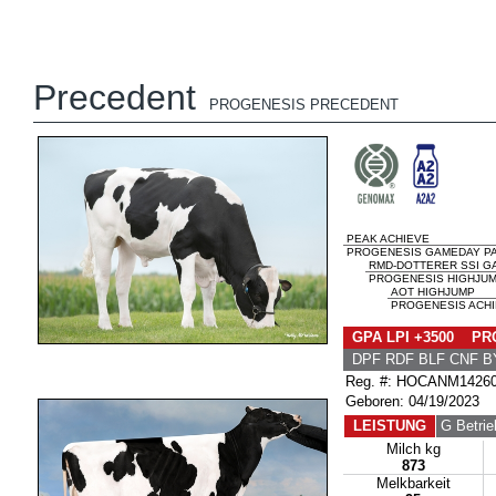
Precedent
PROGENESIS PRECEDENT
PEAK ACHIEVE
PROGENESIS GAMEDAY P
RMD-DOTTERER SSI G
PROGENESIS HIGHJUM
AOT HIGHJUMP
PROGENESIS ACHIE
GPA LPI +3500 PRO
DPF RDF BLF CNF B
Reg. #: HOCANM1426
Geboren: 04/19/2023
LEISTUNG
G Betrie
Milch kg
873
Melkbarkeit