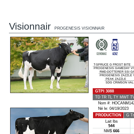
Visionnair
PROGENESIS VISIONNAIR
T-SPRUCE G FROST BITE
PROGENESIS GAMEDAY VIV
RMD-DOTTERER SSI G
PROGENESIS ZAZZLE V
PEAK ZAZZLE
SDG CRIMSON VAL
GTPI 3088
TD TR TL TY MWT 
Nom #: HOCANM142
Né le: 04/19/2023
PRODUCTION
G Tr
Lait lbs
544
NM$
666