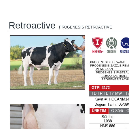
Retroactive
PROGENESIS RETROACTIVE
PROGENESIS FORWARD
PROGENESIS ZAZZLE REMI
PEAK ZAZZLE
PROGENESIS FASTBAL
BOMAZ FASTBALL
PROGENESIS ACHIE
GTPI 3172
TD TR TL TY MWT 
Kayıt #: HOCANM14
Doğum Tarihi: 05/09
ÜRETIM
G Sürü
G 
Süt lbs
1038
NM$
886