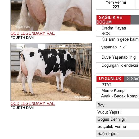
Yem verimi
223
SAĞILIK VE
DOĞUM
Üretim Hayatı
OCD LEGENDARY RAE
SCS
FOURTH DAM
Kızlarının gebe kalma
yaşanabilirlik
Düve Yaşanabilirliği
Doğurganlık endeksi
UYGUNLUK
G Sür
PTAT
Meme Komp
Ayak - Bacak Komp
OCD LEGENDARY RAE
Boy
FOURTH DAM
Vücut Yapısı
Göğüs Derinliği
Sütçülük Formu
Sağrı Eğimi