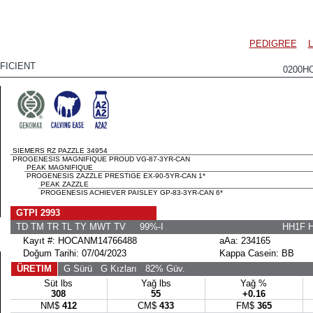
PEDIGREE
FICIENT
0200H
SIEMERS RZ PAZZLE 34954
PROGENESIS MAGNIFIQUE PROUD VG-87-3YR-CAN
PEAK MAGNIFIQUE
PROGENESIS ZAZZLE PRESTIGE EX-90-5YR-CAN 1*
PEAK ZAZZLE
PROGENESIS ACHIEVER PAISLEY GP-83-3YR-CAN 6*
GTPI 2993
TD TM TR TL TY MWT TV 99%-I
HH1F 
Kayıt #: HOCANM14766488
aAa: 234165
Doğum Tarihi: 07/04/2023
Kappa Casein: BB
ÜRETIM
G Sürü
G Kızları
82% Güv.
Süt lbs
Yağ lbs
Yağ %
308
55
+0.16
NM$
412
CM$
433
FM$
365