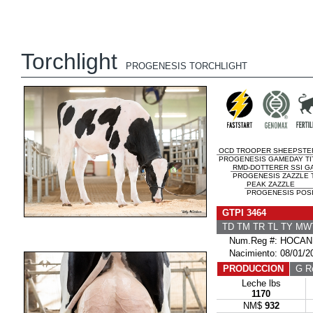
Torchlight
PROGENESIS TORCHLIGHT
OCD TROOPER SHEEPSTE
PROGENESIS GAMEDAY TIT
RMD-DOTTERER SSI G
PROGENESIS ZAZZLE T
PEAK ZAZZLE
PROGENESIS POSIT
GTPI 3464
TD TM TR TL TY MW
Num.Reg #: HOCAN
Nacimiento: 08/01/2
PRODUCCION
G Re
Leche lbs
1170
NM$
932