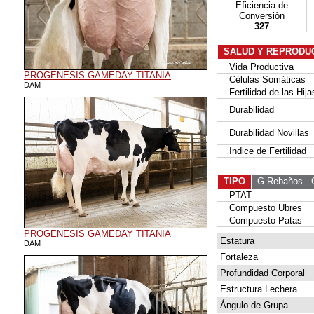
Eficiencia de
Conversiòn
327
SALUD Y REPRODU
Vida Productiva
PROGENESIS GAMEDAY TITANIA
Células Somáticas
DAM
Fertilidad de las Hija
Durabilidad
Durabilidad Novillas
Indice de Fertilidad
TIPO
G Rebaños
G 
PTAT
Compuesto Ubres
Compuesto Patas
PROGENESIS GAMEDAY TITANIA
Estatura
DAM
Fortaleza
Profundidad Corporal
Estructura Lechera
Ángulo de Grupa