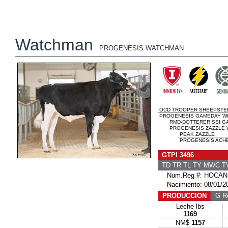
Watchman
PROGENESIS WATCHMAN
OCD TROOPER SHEEPSTE
PROGENESIS GAMEDAY W
RMD-DOTTERER SSI G
PROGENESIS ZAZZLE 
PEAK ZAZZLE
PROGENESIS ACHE
GTPI 3496
TD TR TL TY MWC 
Num.Reg #: HOCAN
Nacimiento: 08/01/2
PRODUCCION
G Re
Leche lbs
1169
NM$
1157