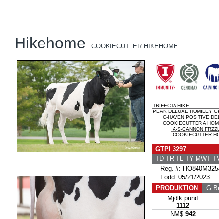
Hikehome
COOKIECUTTER HIKEHOME
TRIFECTA HIKE
PEAK DELUXE HOMILEY GP
C-HAVEN POSITIVE DE
COOKIECUTTER A HOMIL
A-S-CANNON FRZZL
COOKIECUTTER HO
GTPI 3297
TD TR TL TY MWT 
Reg. #: HO840M325
Född: 05/21/2023
PRODUKTION
G B
Mjölk pund
1112
NM$
942