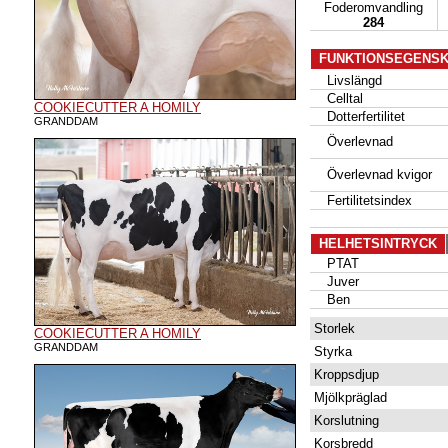
Foderomvandling
284
FUNKTIONSEGENS
Livslängd
Celltal
COOKIECUTTER A HOMILY
Dotterfertilitet
GRANDDAM
Överlevnad
Överlevnad kvigor
Fertilitetsindex
HELHETSINTRYCK
PTAT
Juver
Ben
Storlek
COOKIECUTTER A HOMILY
GRANDDAM
Styrka
Kroppsdjup
Mjölkpräglad
Korslutning
Korsbredd