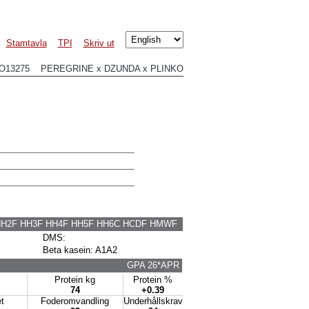
Stamtavla
TPI
Skriv ut
O13275 PEREGRINE x DZUNDA x PLINKO
HH2F HH3F HH4F HH5F HH6C HCDF HMWF
DMS:
Beta kasein: A1A2
GPA 26*APR
Protein kg
Protein %
74
+0.39
t
Foderomvandling
Underhållskrav