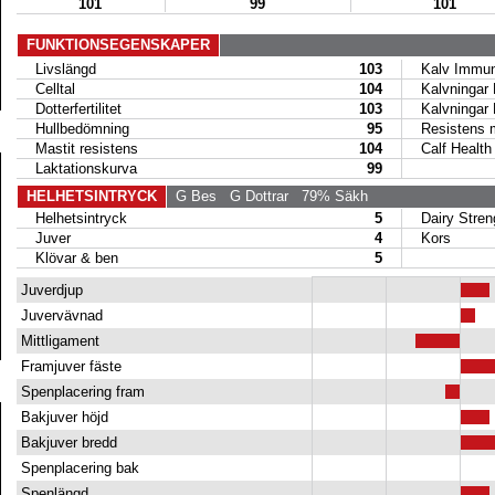
101
99
101
FUNKTIONSEGENSKAPER
Livslängd
103
Kalv Immuni
Celltal
104
Kalvningar 
Dotterfertilitet
103
Kalvningar
Hullbedömning
95
Resistens mo
Mastit resistens
104
Calf Health
Laktationskurva
99
HELHETSINTRYCK
G Bes
G Dottrar
79% Säkh
Helhetsintryck
5
Dairy Stren
Juver
4
Kors
Klövar & ben
5
Juverdjup
Juvervävnad
Mittligament
Framjuver fäste
Spenplacering fram
Bakjuver höjd
Bakjuver bredd
Spenplacering bak
Spenlängd