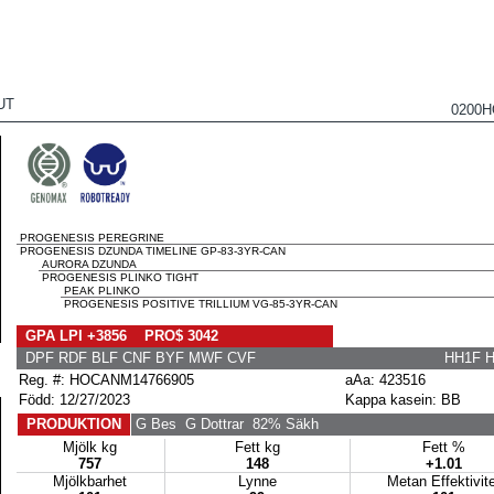
UT
0200H
PROGENESIS PEREGRINE
PROGENESIS DZUNDA TIMELINE GP-83-3YR-CAN
AURORA DZUNDA
PROGENESIS PLINKO TIGHT
PEAK PLINKO
PROGENESIS POSITIVE TRILLIUM VG-85-3YR-CAN
GPA LPI +3856 PRO$ 3042
DPF RDF BLF CNF BYF MWF CVF
HH1F 
Reg. #: HOCANM14766905
aAa: 423516
Född: 12/27/2023
Kappa kasein: BB
PRODUKTION
G Bes
G Dottrar
82% Säkh
Mjölk kg
Fett kg
Fett %
757
148
+1.01
Mjölkbarhet
Lynne
Metan Effektivite