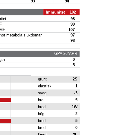
93
94
Immunitet 102
tet
98
F
99
 MF
107
t metabola sjukdomar
97
98
GPA 26*APR
gth
0
5
grunt
2S
elastisk
1
svag
-3
bra
5
bred
1W
hög
2
bred
5
bred
0
långa
2L