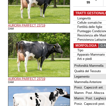
99
TRATTI GESTIONAL
Longevità
Cellule somatiche
AURORA PARFECT 23719
Fertilità delle figlie
DAM
Punteggio Condizione
Resistenza alle Masti
Persistenza Lattazio
MORFOLOGIA
G Al
Tipo
Apparato Mammario
Arti e piedi
Profondità Mammella
Qualità del Tessuto
Legamento
AURORA PARFECT 23719
Mammella Anteriore
DAM
Posiz. Capezzoli ant.
Mamm. Post. Altezza
Mamm. Post. Larghez
Posiz. Capezzoli post.