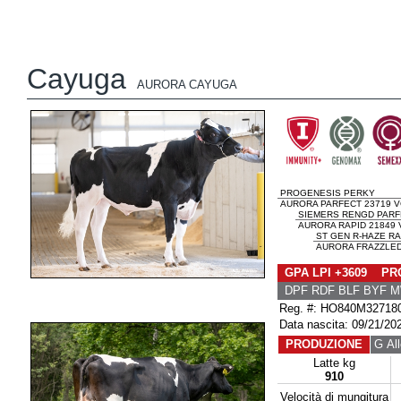
Cayuga
AURORA CAYUGA
PROGENESIS PERKY
AURORA PARFECT 23719 V
SIEMERS RENGD PARF
AURORA RAPID 21849 
ST GEN R-HAZE RA
AURORA FRAZZLED 
GPA LPI +3609 PRO
DPF RDF BLF BYF 
Reg. #: HO840M32718
Data nascita: 09/21/20
PRODUZIONE
G All
Latte kg
910
Velocità di mungitura