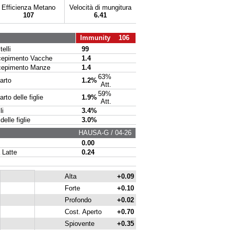
Efficienza Metano
Velocità di mungitura
107
6.41
Immunity 106
elli
99
pimento Vacche
1.4
pimento Manze
1.4
63%
arto
1.2%
Att.
59%
to delle figlie
1.9%
Att.
li
3.4%
delle figlie
3.0%
HAUSA-G / 04-26
0.00
 Latte
0.24
Alta
+0.09
Forte
+0.10
Profondo
+0.02
Cost. Aperto
+0.70
Spiovente
+0.35