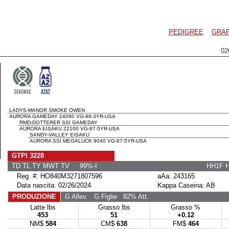
PEDIGREE
GRAF
02
LADYS-MANOR SMOKE OWEN
AURORA GAMEDAY 24090 VG-88-3YR-USA
RMD-DOTTERER SSI GAMEDAY
AURORA EISAKU 22100 VG-87-5YR-USA
SANDY-VALLEY EISAKU
AURORA SSI MEGALUCK 9040 VG-87-5YR-USA
GTPI 3228
TD TL TY MWT TV 99%-I
HH1F 
Reg. #: HO840M3271807596
aAa: 243165
Data nascita: 02/26/2024
Kappa Caseina: AB
PRODUZIONE
G Allev.
G Figlie
82% Att.
Latte lbs
Grasso lbs
Grasso %
453
51
+0.12
NM$
584
CM$
638
FM$
464