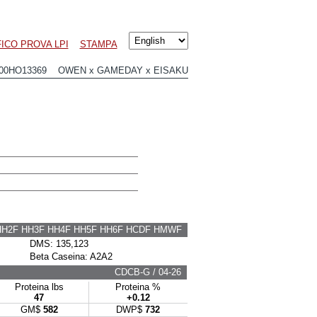
ICO PROVA LPI
STAMPA
00HO13369 OWEN x GAMEDAY x EISAKU
HH2F HH3F HH4F HH5F HH6F HCDF HMWF
DMS: 135,123
Beta Caseina: A2A2
CDCB-G / 04-26
Proteina lbs
Proteina %
47
+0.12
GM$
582
DWP$
732