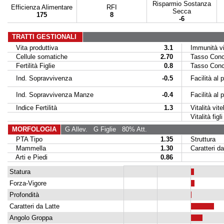
Risparmio Sostanza
Efficienza Alimentare
RFI
Secca
175
8
-6
TRATTI GESTIONALI
Vita produttiva
3.1
Immunità vit
Cellule somatiche
2.70
Tasso Conce
Fertilità Figlie
0.8
Tasso Conce
Ind. Sopravvivenza
-0.5
Facilità al p
Ind. Sopravvivenza Manze
-0.4
Facilità al par
Indice Fertilità
1.3
Vitalità vitel
Vitalità figli 
MORFOLOGIA
G Allev.
G Figlie
80% Att.
PTA Tipo
1.35
Struttura
Mammella
1.30
Caratteri da
Arti e Piedi
0.86
Statura
Forza-Vigore
Profondità
Caratteri da Latte
Angolo Groppa