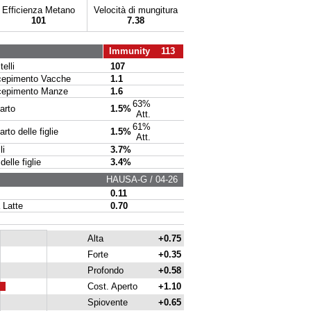
Efficienza Metano
Velocità di mungitura
101
7.38
Immunity 113
elli
107
pimento Vacche
1.1
pimento Manze
1.6
63%
arto
1.5%
Att.
61%
to delle figlie
1.5%
Att.
li
3.7%
delle figlie
3.4%
HAUSA-G / 04-26
0.11
 Latte
0.70
Alta
+0.75
Forte
+0.35
Profondo
+0.58
Cost. Aperto
+1.10
Spiovente
+0.65