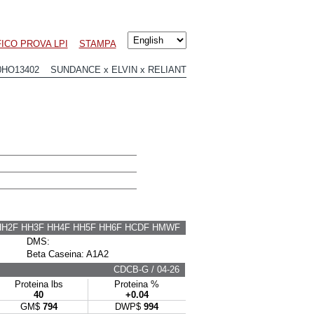
ICO PROVA LPI
STAMPA
0HO13402 SUNDANCE x ELVIN x RELIANT
HH2F HH3F HH4F HH5F HH6F HCDF HMWF
DMS:
Beta Caseina: A1A2
CDCB-G / 04-26
Proteina lbs
Proteina %
40
+0.04
GM$
794
DWP$
994