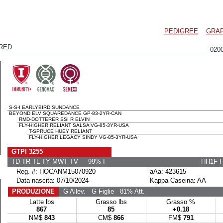
PEDIGREE
GRAF
RED
020
S-S-I EARLYBIRD SUNDANCE
BEYOND ELV SQUAREDANCE GP-83-2YR-CAN
RMD-DOTTERER SSI R ELVIN
FLY-HIGHER RELIANT SALSA VG-85-3YR-USA
T-SPRUCE HUEY RELIANT
FLY-HIGHER LEGACY SINDY VG-85-3YR-USA
GTPI 3255
TD TR TL TY MWT TV 99%-I
HH1F 
Reg. #: HOCANM15070920
aAa: 423615
Data nascita: 07/10/2024
Kappa Caseina: AA
PRODUZIONE
G Allev.
G Figlie
81% Att.
Latte lbs
Grasso lbs
Grasso %
867
85
+0.18
NM$
843
CM$
866
FM$
791