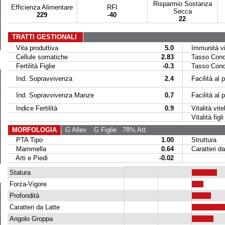
Risparmio Sostanza
Efficienza Alimentare
RFI
Secca
229
-40
22
TRATTI GESTIONALI
Vita produttiva
5.0
Immunità vit
Cellule somatiche
2.83
Tasso Conce
Fertilità Figlie
-0.3
Tasso Conce
Ind. Sopravvivenza
2.4
Facilità al p
Ind. Sopravvivenza Manze
0.7
Facilità al par
Indice Fertilità
0.9
Vitalità vitel
Vitalità figli 
MORFOLOGIA
G Allev.
G Figlie
78% Att.
PTA Tipo
1.00
Struttura
Mammella
0.64
Caratteri da
Arti e Piedi
-0.02
Statura
Forza-Vigore
Profondità
Caratteri da Latte
Angolo Groppa