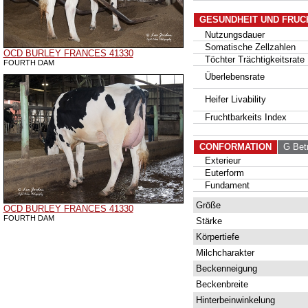
GESUNDHEIT UND FRUC
Nutzungsdauer
Somatische Zellzahlen
OCD BURLEY FRANCES 41330
Töchter Trächtigkeitsrate
FOURTH DAM
Überlebensrate
Heifer Livability
Fruchtbarkeits Index
CONFORMATION
G Betr
Exterieur
Euterform
Fundament
Größe
OCD BURLEY FRANCES 41330
FOURTH DAM
Stärke
Körpertiefe
Milchcharakter
Beckenneigung
Beckenbreite
Hinterbeinwinkelung