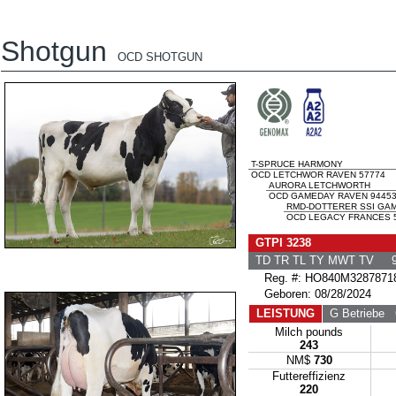
Shotgun
OCD SHOTGUN
T-SPRUCE HARMONY
OCD LETCHWOR RAVEN 57774
AURORA LETCHWORTH
OCD GAMEDAY RAVEN 9445
RMD-DOTTERER SSI GA
OCD LEGACY FRANCES 5
GTPI 3238
TD TR TL TY MWT TV 9
Reg. #: HO840M3287871
Geboren: 08/28/2024
LEISTUNG
G Betriebe
G
Milch pounds
243
NM$
730
Futtereffizienz
220