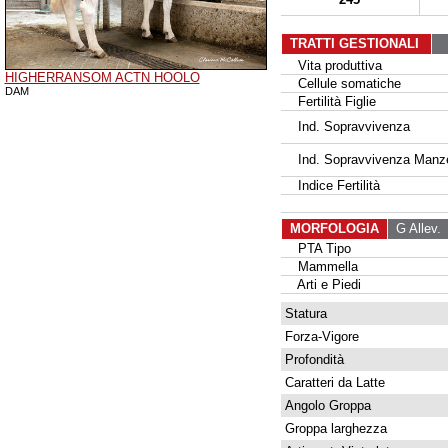
TRATTI GESTIONALI
Vita produttiva
HIGHERRANSOM ACTN HOOLO
Cellule somatiche
DAM
Fertilità Figlie
Ind. Sopravvivenza
Ind. Sopravvivenza Manz
Indice Fertilità
MORFOLOGIA
G Allev.
G
PTA Tipo
Mammella
Arti e Piedi
Statura
Forza-Vigore
Profondità
Caratteri da Latte
Angolo Groppa
Groppa larghezza