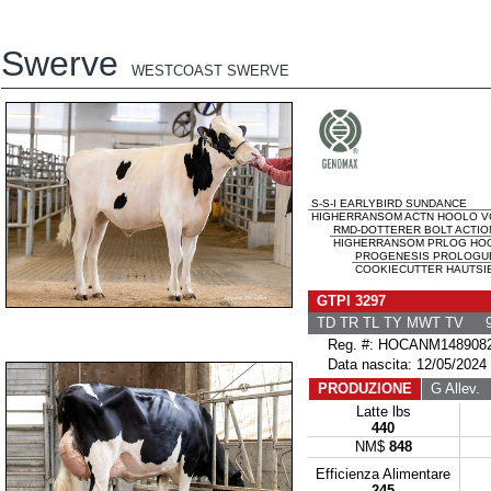
Swerve
WESTCOAST SWERVE
S-S-I EARLYBIRD SUNDANCE
HIGHERRANSOM ACTN HOOLO VG
RMD-DOTTERER BOLT ACTIO
HIGHERRANSOM PRLOG HOOL
PROGENESIS PROLOGU
COOKIECUTTER HAUTSIE
GTPI 3297
TD TR TL TY MWT TV 9
Reg. #: HOCANM148908
Data nascita: 12/05/2024
PRODUZIONE
G Allev.
G
Latte lbs
440
NM$
848
Efficienza Alimentare
245