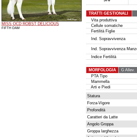
TRATTI GESTIONALI
Vita produttiva
MISS OCD ROBST DELICIOUS
Cellule somatiche
FIFTH DAM
Fertilità Figlie
Ind. Sopravvivenza
Ind. Sopravvivenza Manz
Indice Fertilità
MORFOLOGIA
G Allev.
G
PTA Tipo
Mammella
Arti e Piedi
Statura
Forza-Vigore
Profondità
Caratteri da Latte
Angolo Groppa
Groppa larghezza