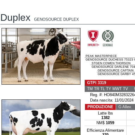
Duplex
GENOSOURCE DUPLEX
PEAK MASTERPIECE
GENOSOURCE DUCHESS 75323 G
STGEN COWEN THORSON
GENOSOURCE DARLENE 7045
GENOSOURCE CAPTAIN
GENOSOURCE DARBY 459
GTPI 3319
TM TR TL TY MWT TV 9
Reg. #: HO840M3283226
Data nascita: 11/01/2024
PRODUZIONE
G Allev.
G
Latte lbs
1382
NM$
1059
Efficienza Alimentare
370