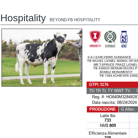
Hospitality
BEYOND-FB HOSPITALITY
S-S-I EARLYBIRD SUNDANCE
FB 661081 LIONEL 800801 GP-8
MR T-SPRUCE FRAZZ LIONEL
FB 436820 MONUM 661081-P
BOMAZ MONUMENT-P
FB 7394 ACHIEVER 4368
GTPI 3176
TD TR TL TY MWT TV 9
Reg. #: HO840M3284828
Data nascita: 08/24/2024
PRODUZIONE
G Allev.
G
Latte lbs
733
NM$
809
Efficienza Alimentare
238