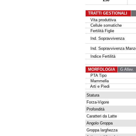
TRATTI GESTIONALI
Vita produttiva
Cellule somatiche
Fertilità Figlie
Ind. Sopravvivenza
Ind. Sopravvivenza Manz
Indice Fertilità
MORFOLOGIA
G Allev.
G
PTA Tipo
Mammella
Arti e Piedi
Statura
Forza-Vigore
Profondità
Caratteri da Latte
Angolo Groppa
Groppa larghezza