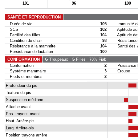
101
96
100
SANTÉ ET REPRODUCTION
Durée de vie
105
Immunité de
SCS
102
Aptitude au 
Fertilité des filles
104
Aptitude des 
Condition de chair
98
Résistance a
Résistance à la mammite
104
Santé des 
Persistance de lactation
100
CONFORMATION
G Troupeaux
G Filles
78% Fiab
Conformation
2
Puissance la
Système mammaire
3
Croupe
Pieds et membres
2
Profondeur du pis
Texture du pis
Suspension médiane
Attache avant
Pos. trayons avant
Haut. Arrière-pis
Larg. Arrière-pis
Position trayons arrière