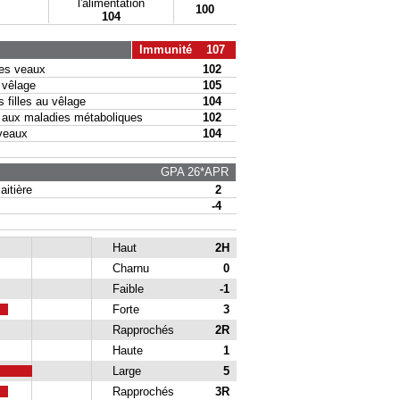
l'alimentation
100
104
Immunité 107
s veaux
102
vêlage
105
filles au vêlage
104
ux maladies métaboliques
102
veaux
104
GPA 26*APR
itière
2
-4
Haut
2H
Charnu
0
Faible
-1
Forte
3
Rapprochés
2R
Haute
1
Large
5
Rapprochés
3R