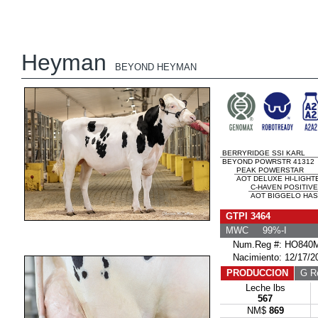
Heyman
BEYOND HEYMAN
BERRYRIDGE SSI KARL
BEYOND POWRSTR 41312
PEAK POWERSTAR
AOT DELUXE HI-LIGHTE
C-HAVEN POSITIV
AOT BIGGELO HAS
GTPI 3464
MWC 99%-I
Num.Reg #: HO840M
Nacimiento: 12/17/2
PRODUCCION
G Re
Leche lbs
567
NM$
869