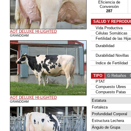
Eficiencia de
Conversiòn
287
SALUD Y REPRODU
Vida Productiva
AOT DELUXE HI-LIGHTED
Células Somáticas
GRANDDAM
Fertilidad de las Hija
Durabilidad
Durabilidad Novillas
Indice de Fertilidad
TIPO
G Rebaños
G 
PTAT
Compuesto Ubres
Compuesto Patas
AOT DELUXE HI-LIGHTED
Estatura
GRANDDAM
Fortaleza
Profundidad Corporal
Estructura Lechera
Ángulo de Grupa