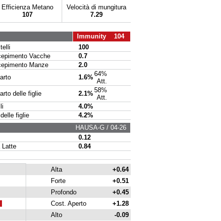
Efficienza Metano
Velocità di mungitura
107
7.29
Immunity 104
elli
100
pimento Vacche
0.7
pimento Manze
2.0
64%
arto
1.6%
Att.
58%
to delle figlie
2.1%
Att.
li
4.0%
delle figlie
4.2%
HAUSA-G / 04-26
0.12
 Latte
0.84
Alta
+0.64
Forte
+0.51
Profondo
+0.45
Cost. Aperto
+1.28
Alto
-0.09