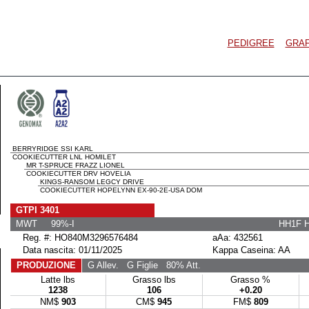
PEDIGREE
GRAF
BERRYRIDGE SSI KARL
COOKIECUTTER LNL HOMILET
MR T-SPRUCE FRAZZ LIONEL
COOKIECUTTER DRV HOVELIA
KINGS-RANSOM LEGCY DRIVE
COOKIECUTTER HOPELYNN EX-90-2E-USA DOM
GTPI 3401
MWT 99%-I
HH1F 
Reg. #: HO840M3296576484
aAa: 432561
Data nascita: 01/11/2025
Kappa Caseina: AA
PRODUZIONE
G Allev.
G Figlie
80% Att.
Latte lbs
Grasso lbs
Grasso %
1238
106
+0.20
NM$
903
CM$
945
FM$
809