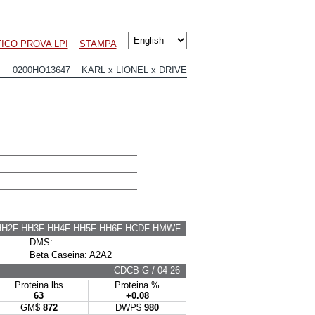
ICO PROVA LPI
STAMPA
0200HO13647 KARL x LIONEL x DRIVE
HH2F HH3F HH4F HH5F HH6F HCDF HMWF
DMS:
Beta Caseina: A2A2
CDCB-G / 04-26
Proteina lbs
Proteina %
63
+0.08
GM$
872
DWP$
980