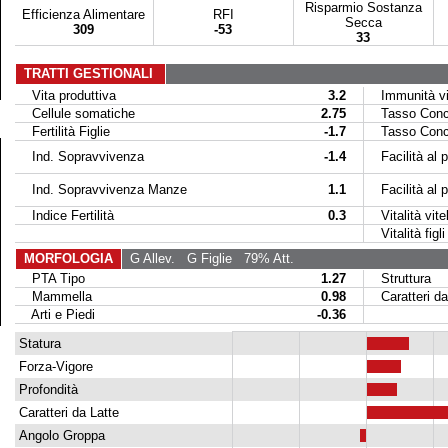
Risparmio Sostanza
Efficienza Alimentare
RFI
Secca
309
-53
33
TRATTI GESTIONALI
Vita produttiva
3.2
Immunità vit
Cellule somatiche
2.75
Tasso Conce
Fertilità Figlie
-1.7
Tasso Conce
Ind. Sopravvivenza
-1.4
Facilità al p
Ind. Sopravvivenza Manze
1.1
Facilità al par
Indice Fertilità
0.3
Vitalità vitel
Vitalità figli 
MORFOLOGIA
G Allev.
G Figlie
79% Att.
PTA Tipo
1.27
Struttura
Mammella
0.98
Caratteri da
Arti e Piedi
-0.36
Statura
Forza-Vigore
Profondità
Caratteri da Latte
Angolo Groppa