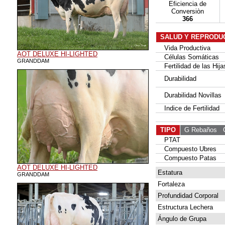
Eficiencia de
Conversiòn
366
SALUD Y REPRODU
Vida Productiva
AOT DELUXE HI-LIGHTED
Células Somáticas
GRANDDAM
Fertilidad de las Hija
Durabilidad
Durabilidad Novillas
Indice de Fertilidad
TIPO
G Rebaños
G 
PTAT
Compuesto Ubres
Compuesto Patas
AOT DELUXE HI-LIGHTED
Estatura
GRANDDAM
Fortaleza
Profundidad Corporal
Estructura Lechera
Ángulo de Grupa