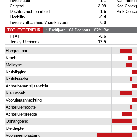
Levensduur
1.1
Kalf immunit
Celgetal
2.99
Koe Concep
Dochtervruchtbaarheid
1.6
Pink Concep
Livability
-0.4
Levensvatbaarheid Vaarskalveren
0.0
TOT. EXTERIEUR
4 Bedrijven
64 Dochters
87% Bet
PTAT
-0.6
Jersey Uierindex
13.5
Hoogtemaat
Kracht
Melktype
Kruisligging
Kruisbreedte
Achterbenen zijaanzicht
Klauwhoek
Vooruieraanhechting
Achteruierhoogte
Achteruierbreedte
Ophangband
Uierdiepte
Voorspeenplaatsing