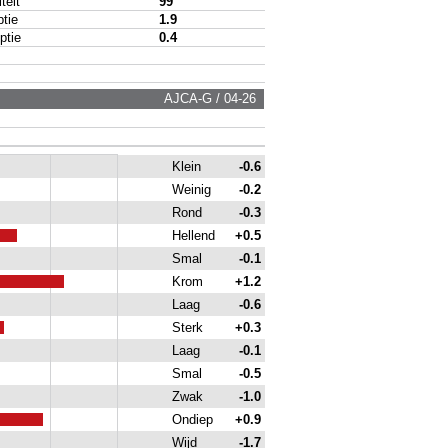
eit
99
tie
1.9
tie
0.4
AJCA-G / 04-26
Klein
-0.6
Weinig
-0.2
Rond
-0.3
Hellend
+0.5
Smal
-0.1
Krom
+1.2
Laag
-0.6
Sterk
+0.3
Laag
-0.1
Smal
-0.5
Zwak
-1.0
Ondiep
+0.9
Wijd
-1.7