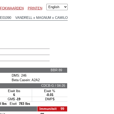
I FOKWAARDEN
PRINTEN
JE01090 VANDRELL x MAGNUM x CAMILO
BBR 89
DMS: 246
Beta Casein: A2A2
CDCB-G / 04-26
Eiwit lbs
Eiwit %
6
-0.01
GM$
-19
DWP$
8 lbs
Eiwit
783 lbs
Immuniteit 99