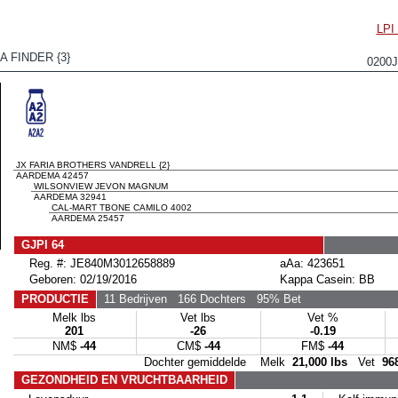
LP
 FINDER {3}
0200
JX FARIA BROTHERS VANDRELL {2}
AARDEMA 42457
WILSONVIEW JEVON MAGNUM
AARDEMA 32941
CAL-MART TBONE CAMILO 4002
AARDEMA 25457
GJPI 64
Reg. #: JE840M3012658889
aAa: 423651
Geboren: 02/19/2016
Kappa Casein: BB
PRODUCTIE
11 Bedrijven
166 Dochters
95% Bet
Melk lbs
Vet lbs
Vet %
201
-26
-0.19
NM$
-44
CM$
-44
FM$
-44
Dochter gemiddelde Melk
21,000 lbs
Vet
96
GEZONDHEID EN VRUCHTBAARHEID