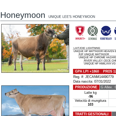
Honeymoon
UNIQUE LEE'S HONEYMOON
LAITJOIE LIGHTNING
UNIQUE HP MATTADOR HEAVEN E
RJF UNIQUE MATTADOR
UNIQUE HP CHROME HAZARD 
RIVER VALLEY CECE C
UNIQUE HP HIMILAYA VG-
GPA LPI +1860 PRO$ 1
Reg. #: JECANM14490779
Data nascita: 07/31/2022
PRODUZIONE
G Allev.
G 
Latte kg
-96
Velocità di mungitura
103
TRATTI GESTIONALI