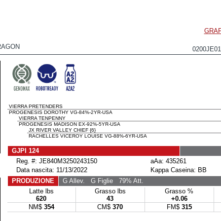
GRAF
RAGON
0200JE0
VIERRA PRETENDERS
PROGENESIS DOROTHY VG-84%-2YR-USA
VIERRA TENPENNY
PROGENESIS MADISON EX-92%-5YR-USA
JX RIVER VALLEY CHIEF {6}
RACHELLES VICEROY LOUISE VG-88%-6YR-USA
GJPI 124
Reg. #: JE840M3250243150
aAa: 435261
Data nascita: 11/13/2022
Kappa Caseina: BB
PRODUZIONE
G Allev.
G Figlie
79% Att.
Latte lbs
Grasso lbs
Grasso %
620
43
+0.06
NM$
354
CM$
370
FM$
315