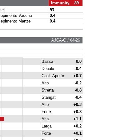
Immunity 89
elli
93
pimento Vacche
0.4
pimento Manze
0.4
AJCA-G / 04-26
Bassa
0.0
Debole
-0.4
Cost. Aperto
+0.7
Alto
-0.2
Stretta
-0.8
Stangati
-0.4
Alto
+0.3
Forte
+0.8
Alta
+1.1
Larga
+0.2
Forte
+0.1