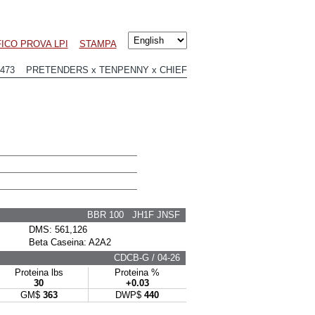
ICO PROVA LPI
STAMPA
1473 PRETENDERS x TENPENNY x CHIEF
BBR 100 JH1F JNSF
DMS: 561,126
Beta Caseina: A2A2
CDCB-G / 04-26
Proteina lbs
Proteina %
30
+0.03
GM$
363
DWP$
440