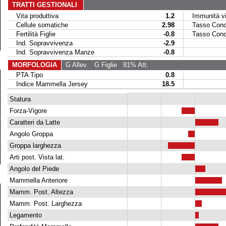
TRATTI GESTIONALI
Vita produttiva
1.2
Immunità vit
Cellule somatiche
2.98
Tasso Conce
Fertilità Figlie
-0.8
Tasso Conce
Ind. Sopravvivenza
-2.9
Ind. Sopravvivenza Manze
-0.8
MORFOLOGIA
G Allev.
G Figlie
81% Att.
PTA Tipo
0.8
Indice Mammella Jersey
18.5
Statura
Forza-Vigore
Caratteri da Latte
Angolo Groppa
Groppa larghezza
Arti post. Vista lat.
Angolo del Piede
Mammella Anteriore
Mamm. Post. Altezza
Mamm. Post. Larghezza
Legamento