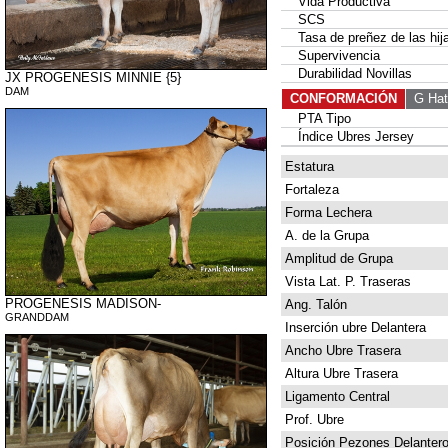
Vida Productiva
SCS
Tasa de preñez de las hij
Supervivencia
Durabilidad Novillas
JX PROGENESIS MINNIE {5}
DAM
CONFORMACIÓN
G Hat
PTA Tipo
Índice Ubres Jersey
Estatura
Fortaleza
Forma Lechera
A. de la Grupa
Amplitud de Grupa
Vista Lat. P. Traseras
PROGENESIS MADISON-
Ang. Talón
GRANDDAM
Inserción ubre Delantera
Ancho Ubre Trasera
Altura Ubre Trasera
Ligamento Central
Prof. Ubre
Posición Pezones Delanter