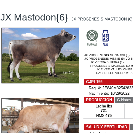
JX Mastodon{6}
JX PROGENESIS MASTODON {6}
JX PROGENESIS MONARCH {5}
JX PROGENESIS MINNIE {5} VG-
JX VIERRA SINATRA {4}
PROGENESIS MADISON EX-9
JX RIVER VALLEY CHIEF 
RACHELLES VICEROY LO
GJPI 155
Reg. #: JE840M32542833
Nacimiento: 10/29/2022
PRODUCCIÓN
G Hatos
Leche lbs
721
NM$
475
SALUD Y FERTILIDAD