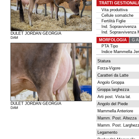
TRATTI GESTIONAL
Vita produttiva
Cellule somatiche
Fertilità Figlie
Ind. Sopravvivenza
Ind. Sopravvivenza 
DULET JORDAN GEORGIA
DAM
MORFOLOGIA
G Al
PTA Tipo
Indice Mammella Jer
Statura
Forza-Vigore
Caratteri da Latte
Angolo Groppa
Groppa larghezza
Arti post. Vista lat.
DULET JORDAN GEORGIA
Angolo del Piede
DAM
Mammella Anteriore
Mamm. Post. Altezza
Mamm. Post. Larghez
Legamento