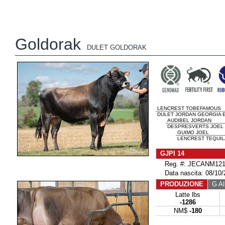
Goldorak
DULET GOLDORAK
LENCREST TOBEFAMOUS
DULET JORDAN GEORGIA E
AUDIBEL JORDAN
DESPRESVERTS JOEL G
GUIMO JOEL
LENCREST TEQUILA
GJPI 14
Reg. #: JECANM121
Data nascita: 08/10/
PRODUZIONE
G All
Latte lbs
-1286
NM$
-180