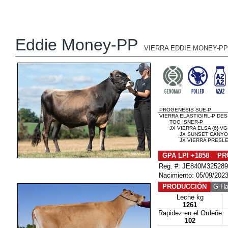
Eddie Money-PP
VIERRA EDDIE MONEY-PP
PROGENESIS SUE-P
VIERRA ELASTIGIRL-P DES
TOG ISNER-P
JX VIERRA ELSA {6} V
JX SUNSET CANYON
JX VIERRA PRESLE
GPA LPI +1858 PR
Reg. #: JE840M32528
Nacimiento: 05/09/202
PRODUCCIÓN
G Ha
Leche kg
1261
Rapidez en el Ordeñe
102