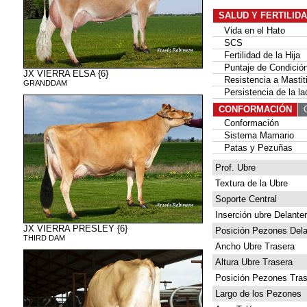
SALUD Y FERTILID
Vida en el Hato
SCS
Fertilidad de la Hija
Puntaje de Condición
JX VIERRA ELSA {6}
Resistencia a Mastit
GRANDDAM
Persistencia de la la
CONFORMACIÓN
G
Conformación
Sistema Mamario
Patas y Pezuñas
Prof. Ubre
Textura de la Ubre
Soporte Central
Inserción ubre Delante
JX VIERRA PRESLEY {6}
Posición Pezones Dela
THIRD DAM
Ancho Ubre Trasera
Altura Ubre Trasera
Posición Pezones Tras
Largo de los Pezones