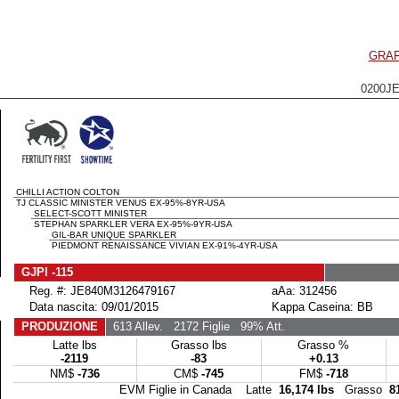
GRAF
0200J
CHILLI ACTION COLTON
TJ CLASSIC MINISTER VENUS EX-95%-8YR-USA
SELECT-SCOTT MINISTER
STEPHAN SPARKLER VERA EX-95%-9YR-USA
GIL-BAR UNIQUE SPARKLER
PIEDMONT RENAISSANCE VIVIAN EX-91%-4YR-USA
GJPI -115
Reg. #: JE840M3126479167
aAa: 312456
Data nascita: 09/01/2015
Kappa Caseina: BB
PRODUZIONE
613 Allev.
2172 Figlie
99% Att.
Latte lbs
Grasso lbs
Grasso %
-2119
-83
+0.13
NM$
-736
CM$
-745
FM$
-718
EVM Figlie in Canada Latte
16,174 lbs
Grasso
8