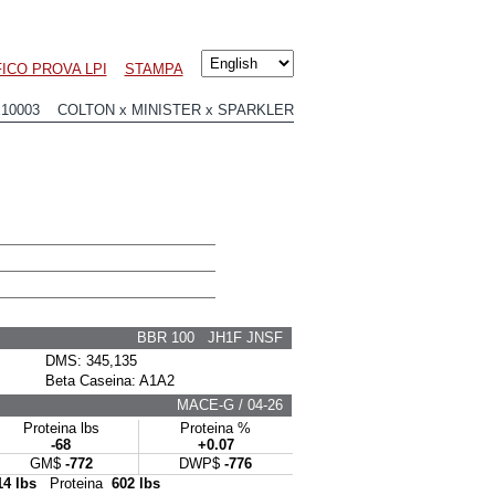
ICO PROVA LPI
STAMPA
E10003 COLTON x MINISTER x SPARKLER
BBR 100 JH1F JNSF
DMS: 345,135
Beta Caseina: A1A2
MACE-G / 04-26
Proteina lbs
Proteina %
-68
+0.07
GM$
-772
DWP$
-776
14 lbs
Proteina
602 lbs