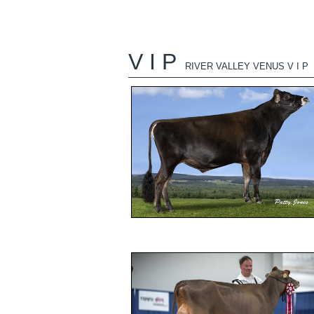
V I P
RIVER VALLEY VENUS V I P