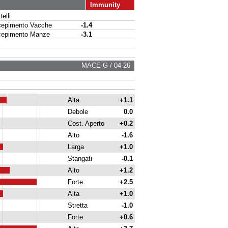
Immunity
elli
pimento Vacche
-1.4
pimento Manze
-3.1
MACE-G / 04-26
Alta
+1.1
Debole
0.0
Cost. Aperto
+0.2
Alto
-1.6
Larga
+1.0
Stangati
-0.1
Alto
+1.2
Forte
+2.5
Alta
+1.0
Stretta
-1.0
Forte
+0.6