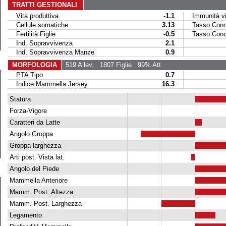
TRATTI GESTIONALI
Vita produttiva
-1.1
Immunità vit
Cellule somatiche
3.13
Tasso Conce
Fertilità Figlie
-0.5
Tasso Conce
Ind. Sopravvivenza
2.1
Ind. Sopravvivenza Manze
0.9
MORFOLOGIA
519 Allev.
1807 Figlie
99% Att.
PTA Tipo
0.7
Indice Mammella Jersey
16.3
Statura
Forza-Vigore
Caratteri da Latte
Angolo Groppa
Groppa larghezza
Arti post. Vista lat.
Angolo del Piede
Mammella Anteriore
Mamm. Post. Altezza
Mamm. Post. Larghezza
Legamento