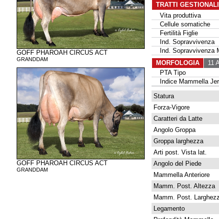
TRATTI GESTIONAL
Vita produttiva
Cellule somatiche
Fertilità Figlie
Ind. Sopravvivenza
Ind. Sopravvivenza 
GOFF PHAROAH CIRCUS ACT
GRANDDAM
MORFOLOGIA
11 A
PTA Tipo
Indice Mammella Jer
Statura
Forza-Vigore
Caratteri da Latte
Angolo Groppa
Groppa larghezza
Arti post. Vista lat.
GOFF PHAROAH CIRCUS ACT
Angolo del Piede
GRANDDAM
Mammella Anteriore
Mamm. Post. Altezza
Mamm. Post. Larghez
Legamento