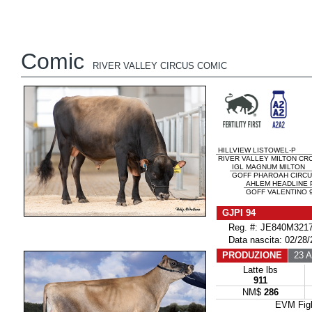
Comic
RIVER VALLEY CIRCUS COMIC
HILLVIEW LISTOWEL-P
RIVER VALLEY MILTON CR
IGL MAGNUM MILTON
GOFF PHAROAH CIRCUS
AHLEM HEADLINE 
GOFF VALENTINO 9
GJPI 94
Reg. #: JE840M3217
Data nascita: 02/28/
PRODUZIONE
23 Al
Latte lbs
911
NM$
286
EVM Fig