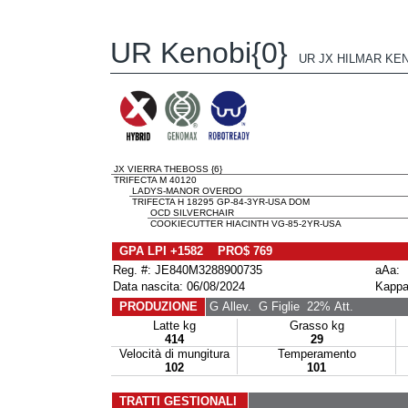
UR Kenobi{0}
UR JX HILMAR KEN
JX VIERRA THEBOSS {6}
TRIFECTA M 40120
LADYS-MANOR OVERDO
TRIFECTA H 18295 GP-84-3YR-USA DOM
OCD SILVERCHAIR
COOKIECUTTER HIACINTH VG-85-2YR-USA
GPA LPI +1582 PRO$ 769
Reg. #: JE840M3288900735
aAa:
Data nascita: 06/08/2024
Kappa
PRODUZIONE
G Allev.
G Figlie
22% Att.
Latte kg
Grasso kg
414
29
Velocità di mungitura
Temperamento
102
101
TRATTI GESTIONALI