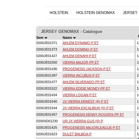
HOLSTEIN
HOLSTEIN GENOMAX
JERSEY
JERSEY GENOMAX - Catalogue
Sem
Name
0200JE01371
AHLEM DYNAMO-P ET
1
0200JE01373
AHLEM DOMINO-P ET
1
0200JE01427
AHLEM DENAHI-P ET
1
0200JE01550
VIERRA MAJOR-PP ET
1
0200JE01436
PROGENESIS JACKSON-P ET
1
0200JE01397
VIERRA INCUBUS-P ET
1
0200JE01477
AHLEM SILVERADO-PP ET
1
0200JE01522
VIERRA EDDIE MONEY-PP ET
1
0200JE01434
VIERRA LOGAN-P ET
1
0200JE01540
JX VIERRA ERNEST {6}-P ET
1
0200JE01544
JX VIERRA EXCALIBUR {5}-P ET
1
0200JE01457
PROGENESIS KENNY ROGERS-PP ET
1
0200XD01230
UR JX VIERRA GUS {0}-P
1
0200JE01425
PROGENESIS MAJORLEAGUE-P ET
1
0200JE01623
DULET BALBOA-P
1