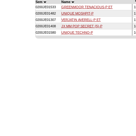
Sem
Name
0200JE01533
GREENMOOR TENACIOUS-P ET
1
0200JE01482
UNIQUE MOSHPIT-P
1
0200JE01307
VERJATIN AVERELL-P ET
1
0200JE01408
JX MM POP SECRET {5}-P
1
0200JE01580
UNIQUE TECHNO-P
1