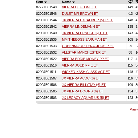
JPI
N
Sem
Name
0777JE01549
VIERRA DEFTONE ET
149
4
0200JE01546
DULET MR BROWN ET
-13
-
0200JE01544
JX VIERRA EXCALIBUR {5}-P ET
148
4
0200JE01542
VIERRA LINDEMANN ET
135
3
0200JE01540
JX VIERRA ERNEST {6}-P ET
143
4
0200JE01535
MM THEBOSS SARUMAN ET
105
2
0200JE01533
GREENMOOR TENACIOUS-P ET
29
-
0200JE01532
ALLSTAR MANCHESTER ET
58
1
0200JE01522
VIERRA EDDIE MONEY-PP ET
117
4
0200JE01516
VIERRA JOEDIFFIE ET
115
3
0200JE01511
WICKED-KASH CLASS ACT ET
148
4
0200JE01507
JX VIERRA ACDC {6} ET
116
3
0200JE01506
JX VIERRA BILLYRAY {6} ET
109
3
0200JE01505
JX VIERRA DOORS {6} ET
134
3
0200JE01503
JX LEGACY AQUARIUS {5} ET
123
3
Prev