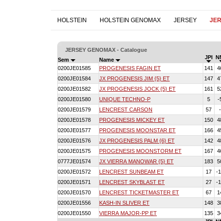
HOLSTEIN
HOLSTEIN GENOMAX
JERSEY
JE
JERSEY GENOMAX - Catalogue
JPI
N
Sem
Name
0200JE01585
PROGENESIS FAGIN ET
141
4
0200JE01584
JX PROGENESIS JIM {5} ET
147
4
0200JE01582
JX PROGENESIS JOCK {5} ET
161
5
0200JE01580
UNIQUE TECHNO-P
5
-
0200JE01579
LENCREST CARSON
57
0200JE01578
PROGENESIS MICKEY ET
150
4
0200JE01577
PROGENESIS MOONSTAR ET
166
4
0200JE01576
JX PROGENESIS PALM {6} ET
142
4
0200JE01575
PROGENESIS MOONSTORM ET
167
4
0777JE01574
JX VIERRA MANOWAR {5} ET
183
5
0200JE01572
LENCREST SUNBEAM ET
17
-
0200JE01571
LENCREST SKYBLAST ET
27
-
0200JE01570
LENCREST TICKETMASTER ET
67
1
0200JE01556
KASH-IN SLIVER ET
148
3
0200JE01550
VIERRA MAJOR-PP ET
135
3