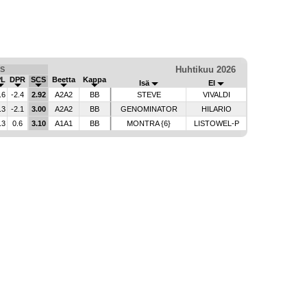
Huhtikuu 2026
S
PL
DPR
SCS
Beetta
Kappa
Isä
EI
.6
-2.4
2.92
A2A2
BB
STEVE
VIVALDI
.3
-2.1
3.00
A2A2
BB
GENOMINATOR
HILARIO
.3
0.6
3.10
A1A1
BB
MONTRA {6}
LISTOWEL-P