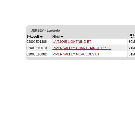
JERSEY - Luettelo
JPI
S-koodi
Nimi
0200JE01306
LAITJOIE LIGHTNING ET
30M
0200JE10010
RIVER VALLEY CHAR CHANGE UP ET
71M
0200JE10062
RIVER VALLEY MERCEDES ET
61M