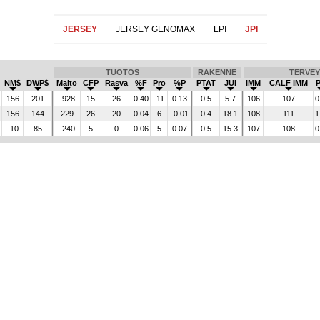
JERSEY
JERSEY GENOMAX
LPI
JPI
TUOTOS
RAKENNE
TERVEY
NM$
DWP$
Maito
CFP
Rasva
%F
Pro
%P
PTAT
JUI
IMM
CALF IMM
156
201
-928
15
26
0.40
-11
0.13
0.5
5.7
106
107
0
156
144
229
26
20
0.04
6
-0.01
0.4
18.1
108
111
1
-10
85
-240
5
0
0.06
5
0.07
0.5
15.3
107
108
0