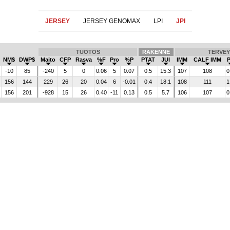
JERSEY
JERSEY GENOMAX
LPI
JPI
TUOTOS
RAKENNE
TERVEY
NM$
DWP$
Maito
CFP
Rasva
%F
Pro
%P
PTAT
JUI
IMM
CALF IMM
-10
85
-240
5
0
0.06
5
0.07
0.5
15.3
107
108
0
156
144
229
26
20
0.04
6
-0.01
0.4
18.1
108
111
1
156
201
-928
15
26
0.40
-11
0.13
0.5
5.7
106
107
0