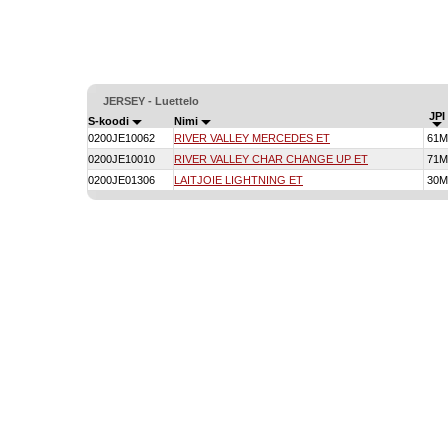
JERSEY - Luettelo
JPI
S-koodi
Nimi
0200JE10062
RIVER VALLEY MERCEDES ET
61M
0200JE10010
RIVER VALLEY CHAR CHANGE UP ET
71M
0200JE01306
LAITJOIE LIGHTNING ET
30M