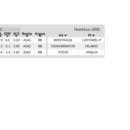
Huhtikuu 2026
S
PL
DPR
SCS
Beetta
Kappa
Isä
EI
.3
0.6
3.10
A1A1
BB
MONTRA {6}
LISTOWEL-P
.3
-2.1
3.00
A2A2
BB
GENOMINATOR
HILARIO
.6
-2.4
2.92
A2A2
BB
STEVE
VIVALDI