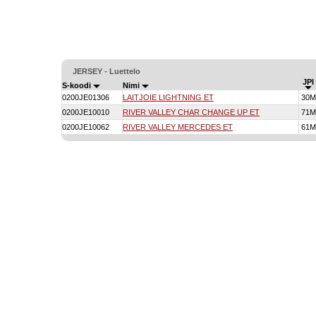
JERSEY - Luettelo
JPI
S-koodi
Nimi
0200JE01306
LAITJOIE LIGHTNING ET
30M
0200JE10010
RIVER VALLEY CHAR CHANGE UP ET
71M
0200JE10062
RIVER VALLEY MERCEDES ET
61M