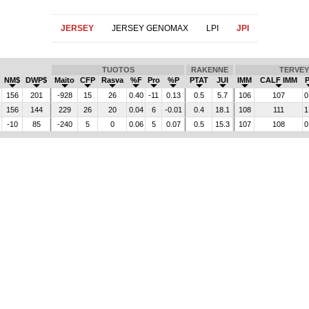
JERSEY
JERSEY GENOMAX
LPI
JPI
TUOTOS
RAKENNE
TERVEY
NM$
DWP$
Maito
CFP
Rasva
%F
Pro
%P
PTAT
JUI
IMM
CALF IMM
156
201
-928
15
26
0.40
-11
0.13
0.5
5.7
106
107
0
156
144
229
26
20
0.04
6
-0.01
0.4
18.1
108
111
1
-10
85
-240
5
0
0.06
5
0.07
0.5
15.3
107
108
0