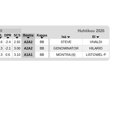
Huhtikuu 2026
S
PL
DPR
SCS
Beetta
Kappa
Isä
EI
.6
-2.4
2.92
A2A2
BB
STEVE
VIVALDI
.3
-2.1
3.00
A2A2
BB
GENOMINATOR
HILARIO
.3
0.6
3.10
A1A1
BB
MONTRA {6}
LISTOWEL-P