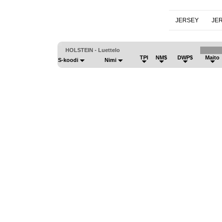
JERSEY
JE
HOLSTEIN - Luettelo
TPI
NM$
DWP$
Maito
S-koodi
Nimi