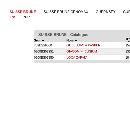
SUISSE BRUNE
SUISSE BRUNE GENOMAX
GUERNSEY
GU
IPV
PPR
SUISSE BRUNE - Catalogue
IP
Sem
Nom
709BS56360
GUBELMAN A KASPER
15
0200BS07951
GIACOMINI ELISIUM
13
0200BS07950
LOCA ZAPATA
18