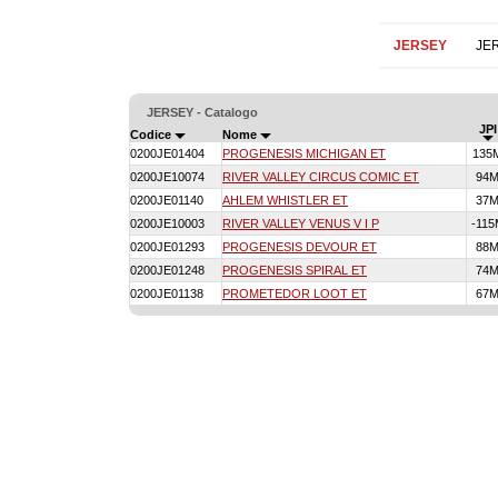
JERSEY
JE
JERSEY - Catalogo
JPI
Codice
Nome
0200JE01404
PROGENESIS MICHIGAN ET
135
0200JE10074
RIVER VALLEY CIRCUS COMIC ET
94
0200JE01140
AHLEM WHISTLER ET
37
0200JE10003
RIVER VALLEY VENUS V I P
-115
0200JE01293
PROGENESIS DEVOUR ET
88
0200JE01248
PROGENESIS SPIRAL ET
74
0200JE01138
PROMETEDOR LOOT ET
67