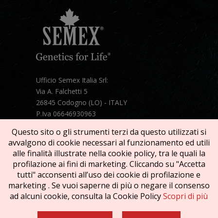
Ufficio Semex Italia Srl:
Via A. Falchetti 5
26845 Codogno (LO) - ITALY
P.Iva 06646930963
Telefono:
+39 331 1821086
Questo sito o gli strumenti terzi da questo utilizzati si
Mail:
semex@semexitalia.it
avvalgono di cookie necessari al funzionamento ed utili
Guarda la mappa
alle finalità illustrate nella cookie policy, tra le quali la
profilazione ai fini di marketing. Cliccando su "Accetta
tutti" acconsenti all’uso dei cookie di profilazione e
marketing . Se vuoi saperne di più o negare il consenso
ad alcuni cookie, consulta la Cookie Policy
Scopri di più
Copyright © 2026 SEMEX. Tutti i diritti riservati