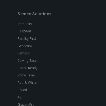
Semex Solutions
Immunity+
FastStart
Fertility First
Genomax
Semexx
Calving Ease
Robot Ready
Show Time
Red & White
Polled
A2
GrazingPro