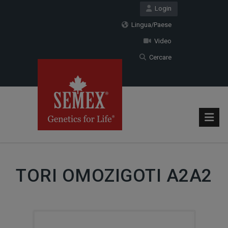
Login
Lingua/Paese
Video
Cercare
TORI OMOZIGOTI A2A2